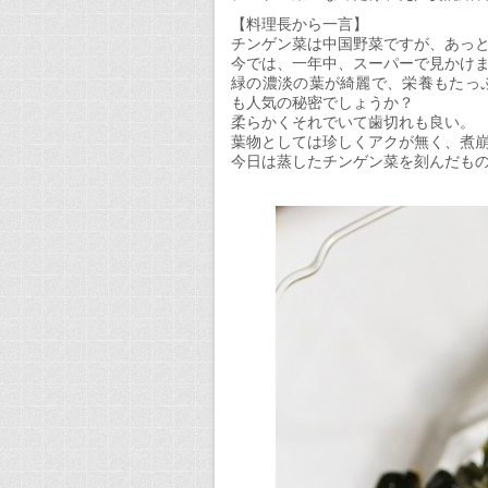
和
【料理長から一言】
え
チンゲン菜は中国野菜ですが、あっ
は
今では、一年中、スーパーで見かけ
緑の濃淡の葉が綺麗で、栄養もたっ
も人気の秘密でしょうか？
柔らかくそれでいて歯切れも良い。
葉物としては珍しくアクが無く、煮
今日は蒸したチンゲン菜を刻んだも