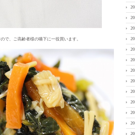
2
2
2
2
すので、ご高齢者様の嚥下に一役買います。
。
2
2
2
2
2
2
2
2
2