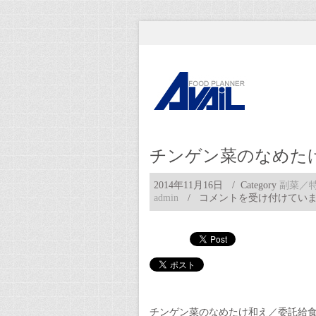
チンゲン菜のなめた
2014年11月16日
/ Category
副菜／
チ
admin
/
コメントを受け付けてい
ン
ゲ
ン
菜
の
な
め
た
け
チンゲン菜のなめたけ和え／委託給