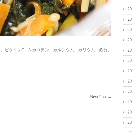
2
2
2
2
、ビタミンC、β-カロテン、カルシウム、カリウム、鉄分、
2
2
2
2
2
Next Post
→
2
2
2