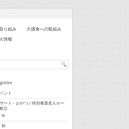
取り組み
介護食への取組み
人情報
gories
ベント
ザート・おやつ／特別養護老人ホー
献立
中
和