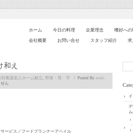
ホーム
今日の料理
企業理念
嗜好への
会社概要
お問い合せ
スタッフ紹介
求
け和え
特別養護老人ホーム献立
,
野菜・茸・芋
/
Posted By
avail-
ません
Cate
イ
デ
ム
食サービス／フードプランナーアベイル