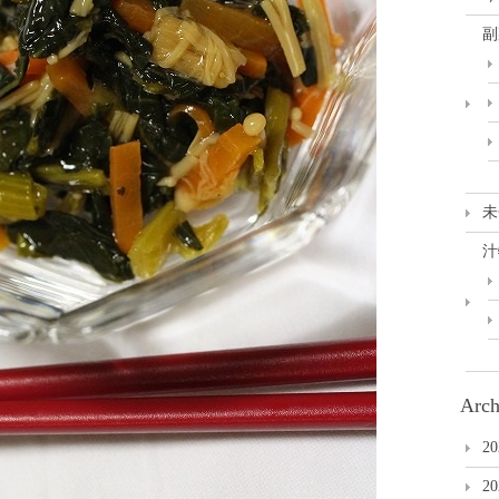
副
未
汁
Arch
2
2