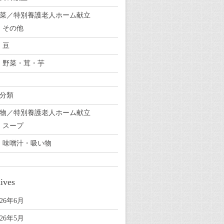
菜／特別養護老人ホーム献立
その他
豆
野菜・茸・芋
分類
物／特別養護老人ホーム献立
スープ
味噌汁・吸い物
ives
026年6月
026年5月