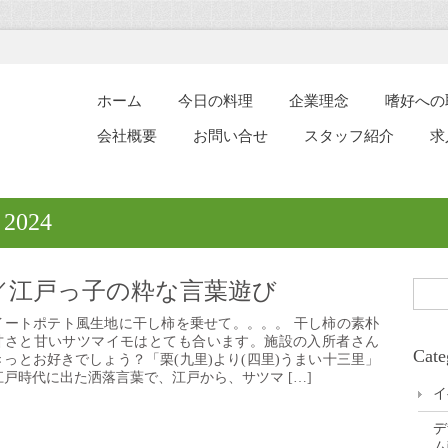
ホーム
今日の料理
企業理念
嗜好への
会社概要
お問い合せ
スタッフ紹介
求
 2024
／江戸っ子の粋な言葉遊び
イートポテト風生地に干し柿を乗せて。。。。 干し柿の素朴
甘さと甘いサツマイモはとても合います。施設の入所者さん
Cate
きっとお好きでしょう？「栗(九里)より(四里)うまい十三里」
江戸時代に出た洒落言葉で、江戸から、サツマ […]
イ
デ
ム