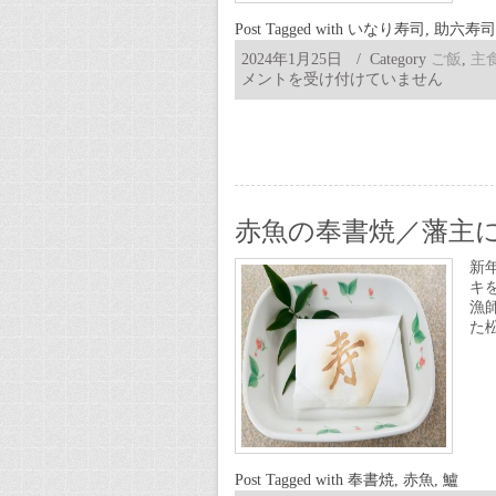
遊
び
Post Tagged with
いなり寿司
,
助六寿司
は
2024年1月25日
/ Category
ご飯
,
主
メントを受け付けていません
赤魚の奉書焼／藩主
新
キ
漁
た
Post Tagged with
奉書焼
,
赤魚
,
鱸