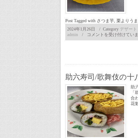
Post Tagged with
さつま芋
,
栗よりうま
2024年1月26日
/ Category
デザート
栗
admin
/
コメントを受け付けてい
よ
り
う
ま
い
十
三
助六寿司/歌舞伎の十
里
／
助
江
「
戸
合
っ
花
子
の
粋
な
言
葉