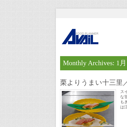
Monthly Archives: 1月
栗よりうまい十三里
ス
な
も
は