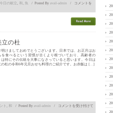
赤
今日の献立
,
和
,
魚
/
Posted By
avail-admin
/
コメントを
2
魚
の
2
奉
書
2
焼
／
2
藩
主
美立の杜
2
に
献
2
年明けましておめでとうございます。日本では、お正月はお
上
ちを食べるという習慣が古くより根づいており、高齢者の
は
2
々は特にその伝統を大事になさっていると思います。今日は
立の杜の令和6年元旦おせち料理のご紹介です。お赤飯は […]
2
2
2
2
2
ント
,
和
/
Posted By
avail-admin
/
コメントを受け付けて
2024
2