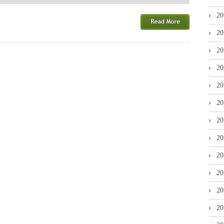
お
せ
2
ち
料
2
理
／
2
美
立
2
の
杜
2
は
2
2
2
2
2
2
2