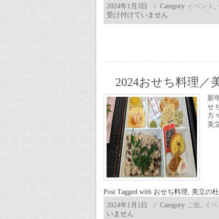
2024年1月3日
/ Category
イベント
,
受け付けていません
2024おせち料理／
新
せ
方
美
Post Tagged with
おせち料理
,
美立の杜
2024年1月1日
/ Category
ご飯
,
イベ
いません