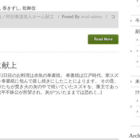
,
巻きずし
,
歌舞伎
助
食／特別養護老人ホーム献立
/
Posted By
avail-admin
/
コ
今
六
寿
副
司/
歌
舞
伎
の
十
に献上
八
番
年2日目のお料理は赤魚の奉書焼。 奉書焼は江戸時代、寒スズ
は
を奉書紙に包んで蒸し焼きにしたことによります。 その昔、
未
師たちが焚き火の灰の中で焼いていたスズキを、藩主であっ
松平不昧公が所望され、灰がついたままでは恐れ […]
汁
Arch