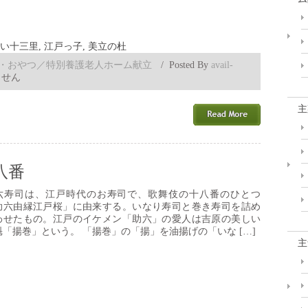
い十三里
,
江戸っ子
,
美立の杜
・おやつ／特別養護老人ホーム献立
/
Posted By
avail-
ません
主
八番
六寿司は、江戸時代のお寿司で、歌舞伎の十八番のひとつ
助六由縁江戸桜」に由来する。いなり寿司と巻き寿司を詰め
わせたもの。江戸のイケメン「助六」の愛人は吉原の美しい
魁「揚巻」という。 「揚巻」の「揚」を油揚げの「いな […]
主