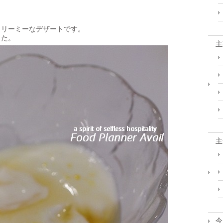
。
クリーミーなデザートです。
した。
主
主
今