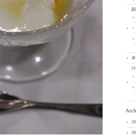
副
未
汁
Arch
2
2