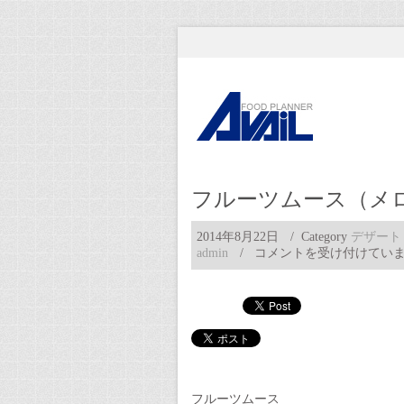
フルーツムース（メ
2014年8月22日
/ Category
デザート
フ
admin
/
コメントを受け付けてい
ル
ー
ツ
ム
ー
ス
（メ
ロ
ン）
フルーツムース