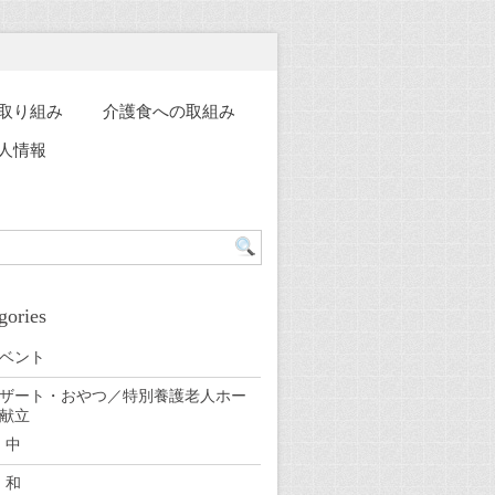
取り組み
介護食への取組み
人情報
gories
ベント
ザート・おやつ／特別養護老人ホー
献立
中
和