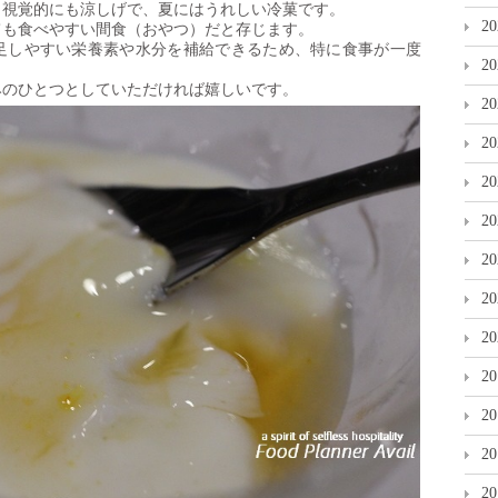
、視覚的にも涼しげで、夏にはうれしい冷菓です。
2
ても食べやすい間食（おやつ）だと存じます。
足しやすい栄養素や水分を補給できるため、特に食事が一度
2
。
みのひとつとしていただければ嬉しいです。
2
2
2
2
2
2
2
2
2
2
2