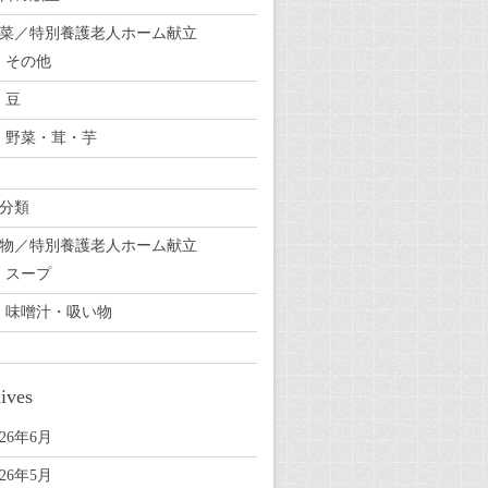
菜／特別養護老人ホーム献立
その他
豆
野菜・茸・芋
分類
物／特別養護老人ホーム献立
スープ
味噌汁・吸い物
ives
026年6月
026年5月