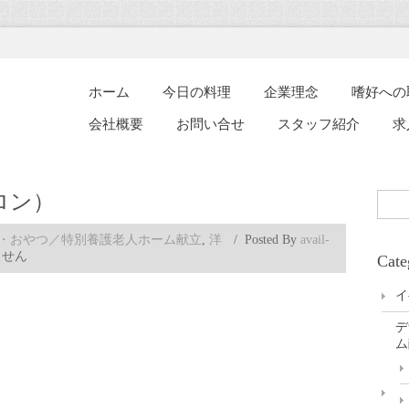
ホーム
今日の料理
企業理念
嗜好への
会社概要
お問い合せ
スタッフ紹介
求
ロン）
・おやつ／特別養護老人ホーム献立
,
洋
/
Posted By
avail-
ません
Cate
イ
デ
ム