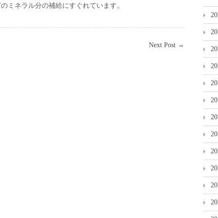
どのミネラル分の補給にすぐれています。
2
2
Next Post
→
2
2
2
2
2
2
2
2
2
2