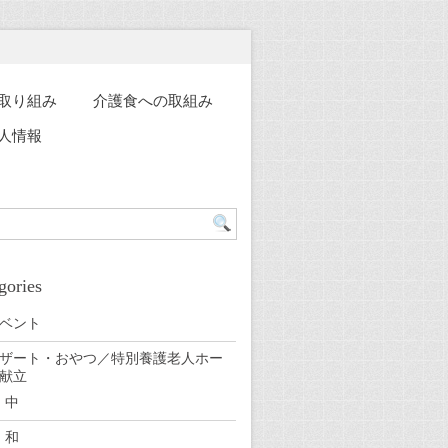
取り組み
介護食への取組み
人情報
gories
ベント
ザート・おやつ／特別養護老人ホー
献立
中
和