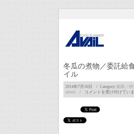
冬瓜の煮物／委託給
イル
2014年7月10日
/ Category
副菜／特
冬
admin
/
コメントを受け付けてい
瓜
の
煮
物
／
委
託