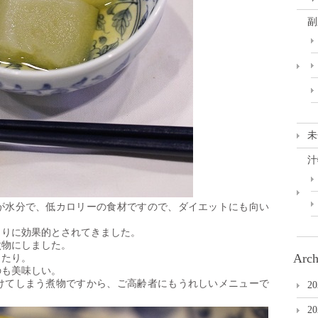
副
未
汁
上が水分で、低カロリーの食材ですので、ダイエットにも向い
とりに効果的とされてきました。
煮物にしました。
Arch
ったり。
のも美味しい。
けてしまう煮物ですから、ご高齢者にもうれしいメニューで
2
2