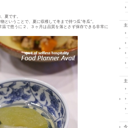
旬、夏です。
物ということで、夏に収穫して冬まで持つ瓜”冬瓜”。
主
常温で悠うに２、３ヶ月は品質を落とさず保存できる非常に
主
今