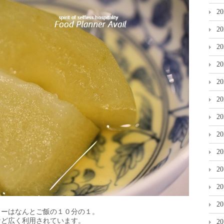
2
2
2
2
2
2
2
2
2
2
2
2
リーはなんとご飯の１０分の１。
など広く利用されています。
2