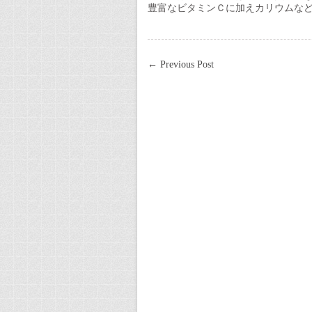
豊富なビタミンＣに加えカリウムな
←
Previous Post