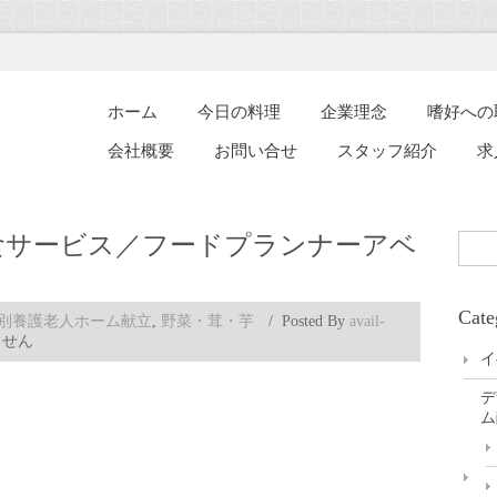
ホーム
今日の料理
企業理念
嗜好への
会社概要
お問い合せ
スタッフ紹介
求
食サービス／フードプランナーアベ
Cate
別養護老人ホーム献立
,
野菜・茸・芋
/
Posted By
avail-
ません
イ
デ
ム