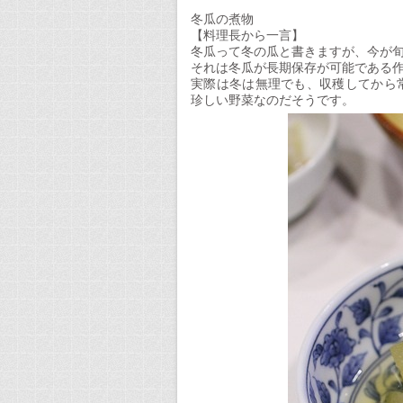
給
食
冬瓜の煮物
サ
【料理長から一言】
ー
冬瓜って冬の瓜と書きますが、今が
ビ
それは冬瓜が長期保存が可能である作
ス
実際は冬は無理でも、収穫してから
／
珍しい野菜なのだそうです。
フ
ー
ド
プ
ラ
ン
ナ
ー
ア
ベ
イ
ル
は