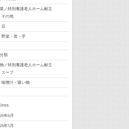
菜／特別養護老人ホーム献立
その他
豆
野菜・茸・芋
分類
物／特別養護老人ホーム献立
スープ
味噌汁・吸い物
ives
026年6月
026年5月