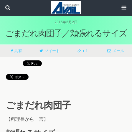
2015年6月2日
ごまだれ肉団子／頬張れるサイズ
共有
ツイート
+ 1
メール
ごまだれ肉団子
【料理長から一言】