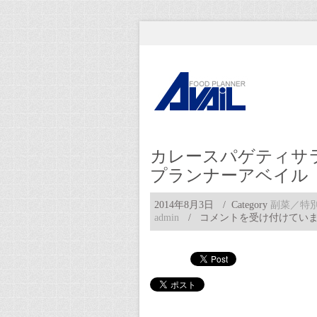
カレースパゲティサ
プランナーアベイル
2014年8月3日
/ Category
副菜／特
カ
admin
/
コメントを受け付けてい
レ
ー
ス
パ
ゲ
テ
ィ