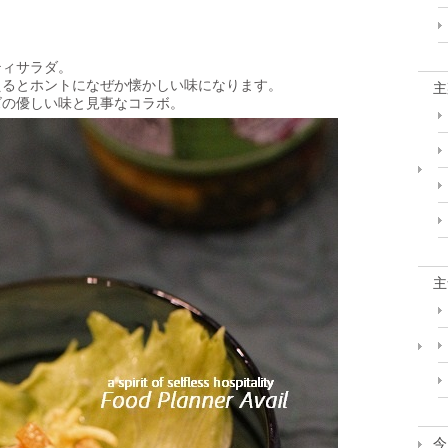
ティサラダ。
えるとホントになぜか懐かしい味になります。
主
ズの優しい味と見事なコラボ。
主
今