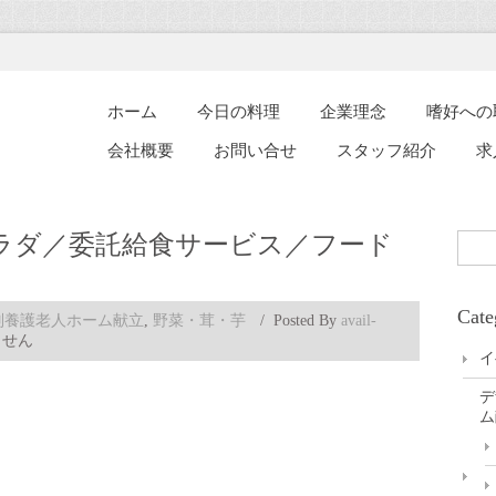
ホーム
今日の料理
企業理念
嗜好への
会社概要
お問い合せ
スタッフ紹介
求
ラダ／委託給食サービス／フード
Cate
別養護老人ホーム献立
,
野菜・茸・芋
/
Posted By
avail-
ません
イ
デ
ム