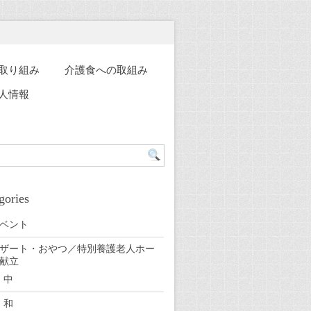
取り組み
介護食への取組み
人情報
gories
ベント
ザート・おやつ／特別養護老人ホー
献立
中
和