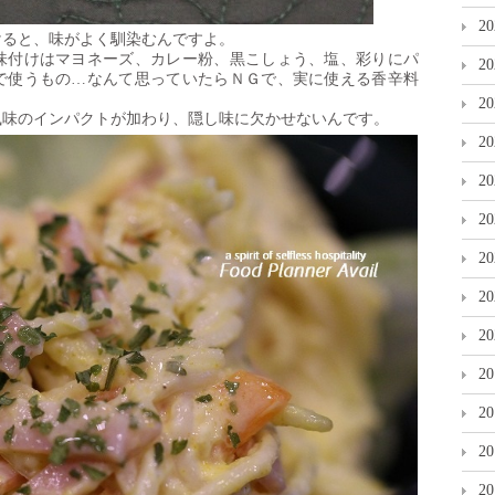
2
けると、味がよく馴染むんですよ。
味付けはマヨネーズ、カレー粉、黒こしょう、塩、彩りにパ
2
で使うもの…なんて思っていたらＮＧで、実に使える香辛料
2
風味のインパクトが加わり、隠し味に欠かせないんです。
2
2
2
2
2
2
2
2
2
2