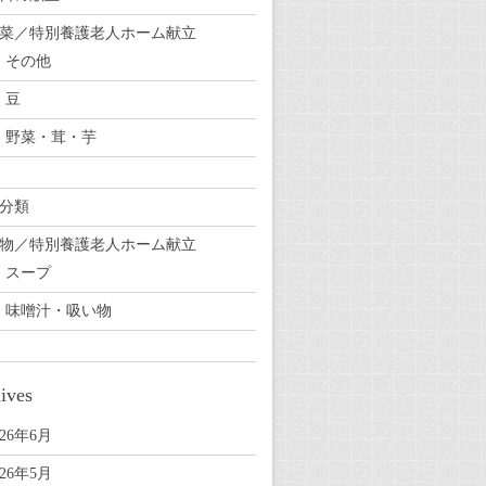
菜／特別養護老人ホーム献立
その他
豆
野菜・茸・芋
分類
物／特別養護老人ホーム献立
スープ
味噌汁・吸い物
ives
026年6月
026年5月