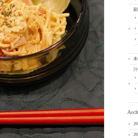
副
未
汁
Arch
2
2