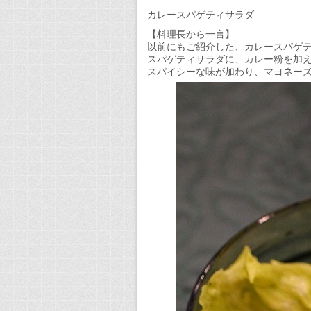
サ
ラ
カレースパゲティサラダ
ダ
【料理長から一言】
／
以前にもご紹介した、カレースパゲ
委
スパゲティサラダに、カレー粉を加
託
スパイシーな味が加わり、マヨネー
給
食
サ
ー
ビ
ス
／
フ
ー
ド
プ
ラ
ン
ナ
ー
ア
ベ
イ
ル