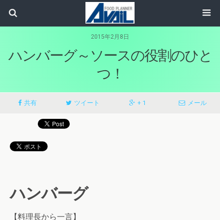
2015年2月8日
ハンバーグ～ソースの役割のひと
つ！
共有
ツイート
+ 1
メール
ハンバーグ
【料理長から一言】