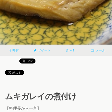
共有
ツイート
+ 1
メール
ムキガレイの煮付け
【料理長から一言】