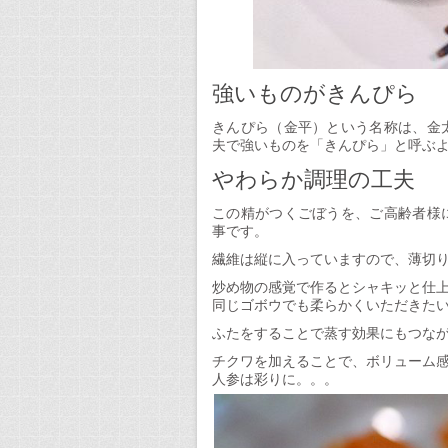
強いものがきんぴら
きんぴら（金平）という名称は、金
夫で強いものを「きんぴら」と呼ぶ
やわらか調理の工夫
この精がつくごぼうを、ご高齢者様
事です。
繊維は縦に入っていますので、薄切
炒め物の感覚で作るとシャキッと仕
同じゴボウでも柔らかくいただきた
ふたをすることで蒸す効果にもつな
チクワを加えることで、ボリューム
人参は彩りに。。。