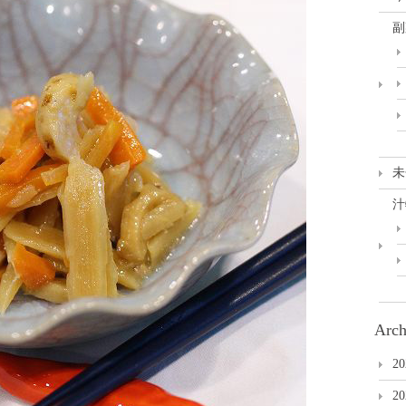
副
未
汁
Arch
2
2