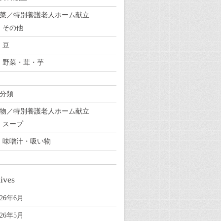
菜／特別養護老人ホーム献立
その他
豆
野菜・茸・芋
分類
物／特別養護老人ホーム献立
スープ
味噌汁・吸い物
ives
026年6月
026年5月