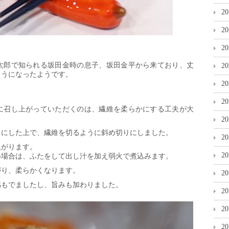
2
2
2
太郎で知られる坂田金時の息子、坂田金平から来ており、丈
2
ようになったようです。
2
2
に召し上がっていただくのは、繊維を柔らかにする工夫が大
2
りにした上で、繊維を切るように斜め切りにしました。
2
上がります。
2
い場合は、ふたをして出し汁を加え弱火で煮込みます。
がり、柔らかくなります。
2
感もでましたし、旨みも加わりました。
2
2
2