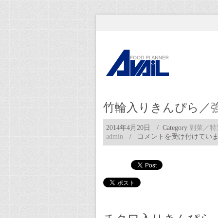
竹輪入りきんぴら／
2014年4月20日
/ Category
副菜／特
竹
admin
/
コメントを受け付けてい
輪
入
り
き
ん
ぴ
ら
／
強