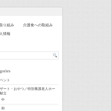
取り組み
介護食への取組み
人情報
gories
ベント
ザート・おやつ／特別養護老人ホー
献立
中
和