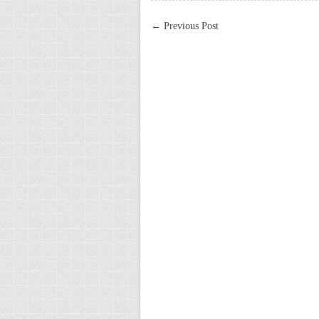
←
Previous Post