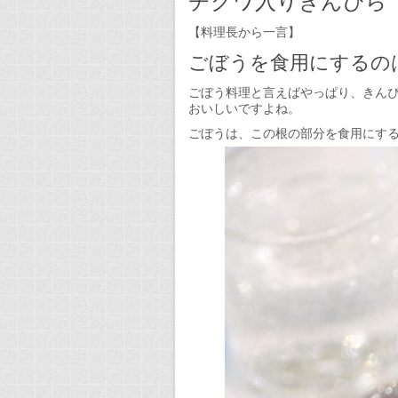
チクワ入りきんぴら
い
も
【料理長から一言】
の
ごぼうを食用にするの
が
き
ん
ごぼう料理と言えばやっぱり、きん
ぴ
おいしいですよね。
ら
ごぼうは、この根の部分を食用にす
は