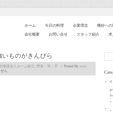
ホーム
今日の料理
企業理念
嗜好への
会社概要
お問い合せ
スタッフ紹介
求
強いものがきんぴら
別養護老人ホーム献立
,
野菜・茸・芋
/
Posted By
avail-
ません
Cate
イ
デ
ム