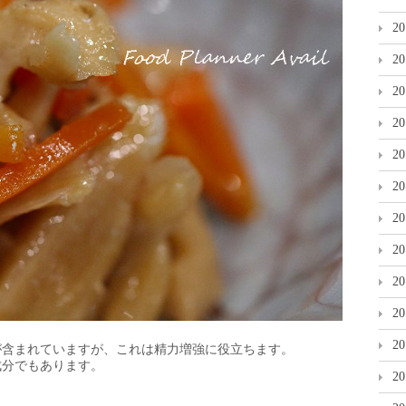
2
2
2
2
2
2
2
2
2
2
2
が含まれていますが、これは精力増強に役立ちます。
成分でもあります。
2