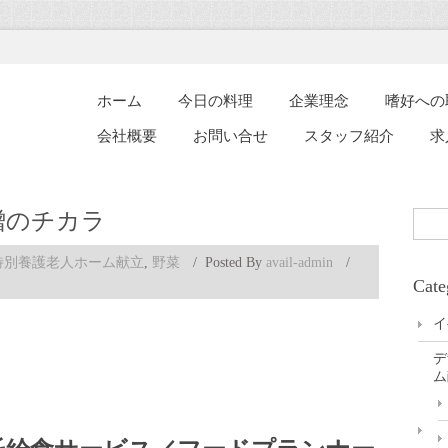
ホーム
今日の料理
企業理念
嗜好への
会社概要
お問い合せ
スタッフ紹介
求
噌のチカラ
野
特別養護老人ホーム献立
,
野菜
/
Posted By
avail-admin
/
菜
Cate
の
味
イ
噌
炒
デ
め
ム
／
味
噌
の