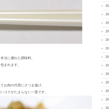
2
2
2
2
2
2
2
き本当に優れた調味料。
に包まれます。
2
2
2
してお肉の代用にさつま揚げ。
2
深いコクがたまらない一皿です。
2
2