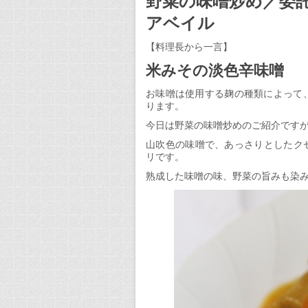
野菜の味噌炒め／委
アベイル
【料理長から一言】
米みその淡色辛味噌
お味噌は使用する麹の種類によって、大
ります。
今日は野菜の味噌炒めのご紹介ですが
山吹色の味噌で、あっさりとしたク
リです。
熟成した味噌の味、野菜の旨みも染