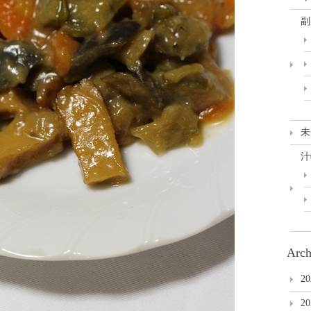
副
未
汁
Arch
2
2