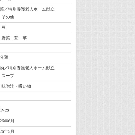
菜／特別養護老人ホーム献立
その他
豆
野菜・茸・芋
分類
物／特別養護老人ホーム献立
スープ
味噌汁・吸い物
ives
026年6月
026年5月