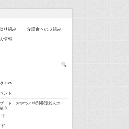
取り組み
介護食への取組み
人情報
gories
ベント
ザート・おやつ／特別養護老人ホー
献立
中
和