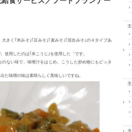
託給食サービス／フードプランナー
チ
カ
ラ
は
主
きく｢米みそ｣｢豆みそ｣｢麦みそ｣｢混合みそ｣の４タイプあ
、使用したのは｢米こうじ｣を使用した「です。
セのない味で、味噌汁をはじめ、こうした炒め物にもピッタ
み出た味噌の味は素晴らしく美味しいですね。
主
今