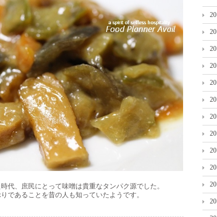
2
2
2
2
2
2
2
2
2
2
2
た時代、庶民にとって味噌は貴重なタンパク源でした。
ぷりであることを昔の人も知っていたようです。
2