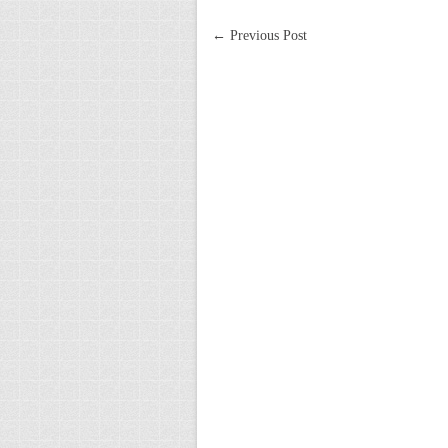
←
Previous Post