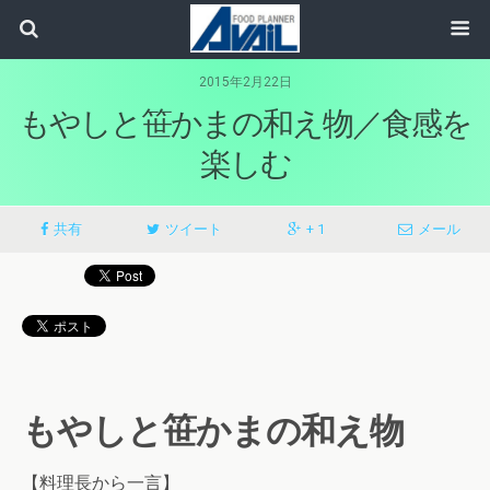
2015年2月22日
もやしと笹かまの和え物／食感を
楽しむ
共有
ツイート
+ 1
メール
もやしと笹かまの和え物
【料理長から一言】