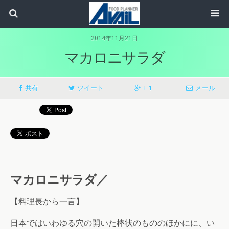
2014年11月21日
マカロニサラダ
共有
ツイート
+ 1
メール
マカロニサラダ／
【料理長から一言】
日本ではいわゆる穴の開いた棒状のもののほかにに、い