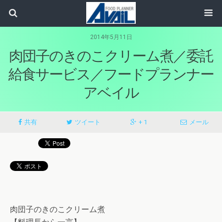
2014年5月11日
肉団子のきのこクリーム煮／委託
給食サービス／フードプランナー
アベイル
共有
ツイート
+ 1
メール
肉団子のきのこクリーム煮