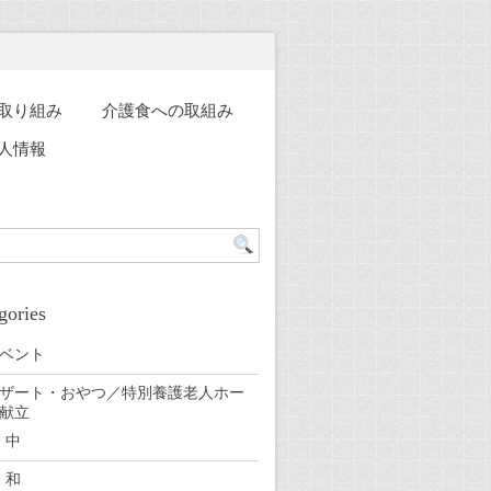
取り組み
介護食への取組み
人情報
gories
ベント
ザート・おやつ／特別養護老人ホー
献立
中
和