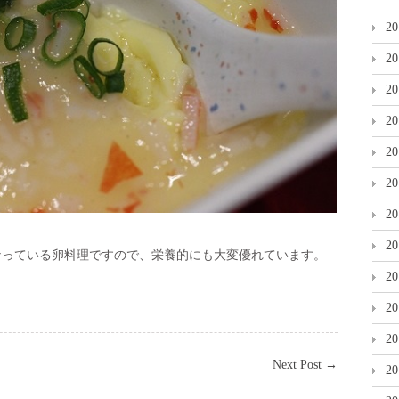
2
2
2
2
2
2
2
2
なっている卵料理ですので、栄養的にも大変優れています。
2
2
2
Next Post
→
2