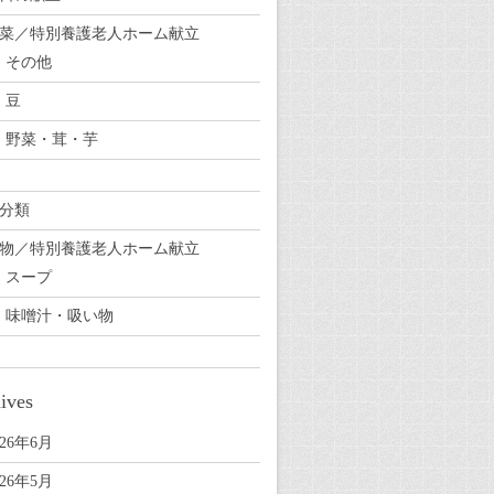
菜／特別養護老人ホーム献立
その他
豆
野菜・茸・芋
分類
物／特別養護老人ホーム献立
スープ
味噌汁・吸い物
ives
026年6月
026年5月