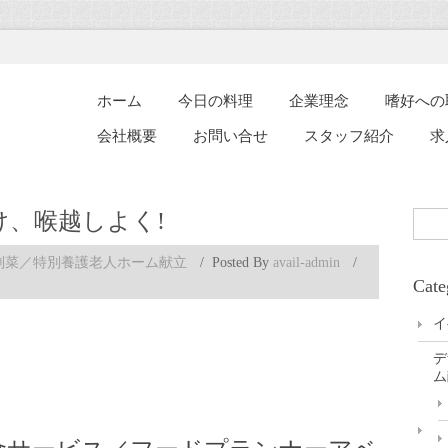
ホーム
今日の料理
企業理念
嗜好への
会社概要
お問い合せ
スタッフ紹介
求
、喉越しよく!
茶
副菜／特別養護老人ホーム献立
/
Posted By
avail-admin
/
わ
Cate
ん
蒸
イ
し
／
デ
餡
ム
を
か
け、
喉