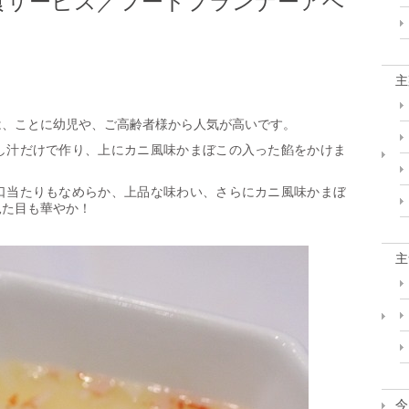
食サービス／フードプランナーアベ
越
し
よ
く!
は
主
は、ことに幼児や、ご高齢者様から人気が高いです。
し汁だけで作り、上にカニ風味かまぼこの入った餡をかけま
口当たりもなめらか、上品な味わい、さらにカニ風味かまぼ
見た目も華やか！
主
今