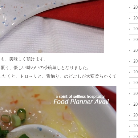
2
2
2
2
2
ても、美味しく頂けます。
2
く覆う、優しい味わいの茶碗蒸しとなりました。
2
ただくと、トロ～リと、舌触り、のどごしが大変柔らかくて
。
2
2
2
2
2
2