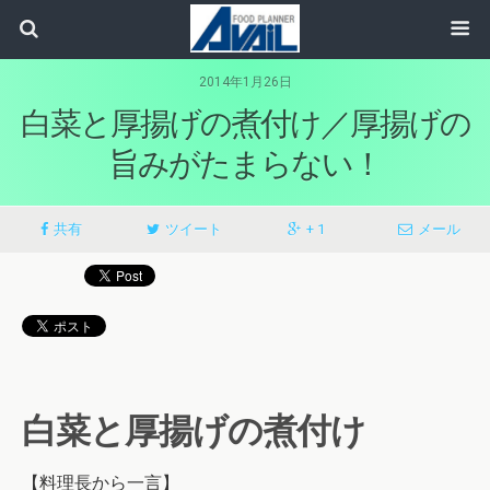
2014年1月26日
白菜と厚揚げの煮付け／厚揚げの
旨みがたまらない！
共有
ツイート
+ 1
メール
白菜と厚揚げの煮付け
【料理長から一言】