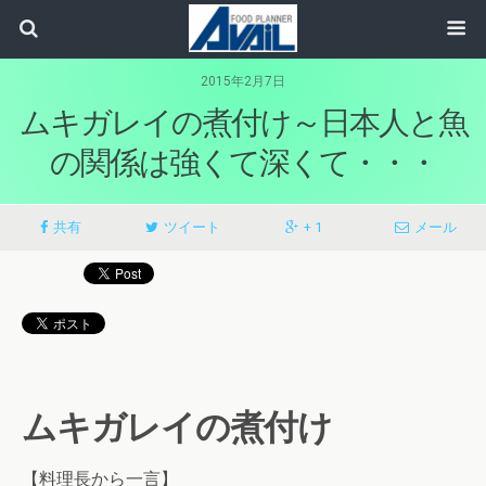
2015年2月7日
ムキガレイの煮付け～日本人と魚
の関係は強くて深くて・・・
共有
ツイート
+ 1
メール
ムキガレイの煮付け
【料理長から一言】