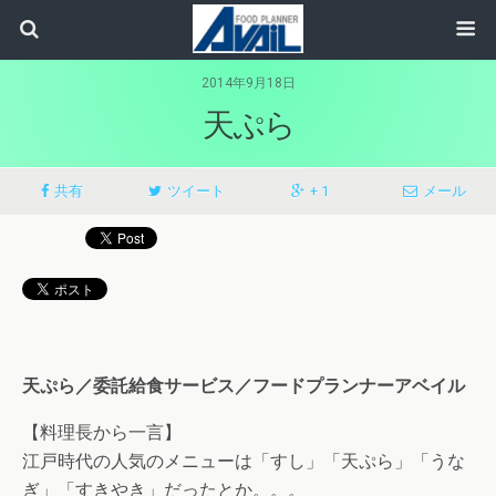
2014年9月18日
天ぷら
共有
ツイート
+ 1
メール
天ぷら／委託給食サービス／フードプランナーアベイル
【料理長から一言】
江戸時代の人気のメニューは「すし」「天ぷら」「うな
ぎ」「すきやき」だったとか。。。