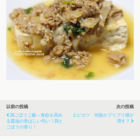
以前の投稿
次の投稿
鶏ごぼうご飯～食欲を高め
エビカツ 何故かプリプリ感が
る醤油の香ばしい匂い！鶏と
増す？
ごぼうの香り！